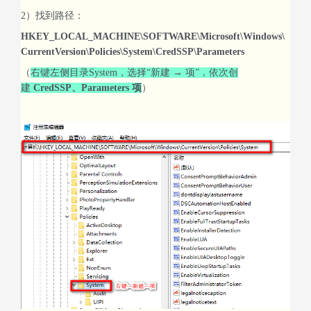
2）找到路径：
HKEY_LOCAL_MACHINE\SOFTWARE\Microsoft\Windows\
CurrentVersion\Policies\System\CredSSP\Parameters
（
右键左侧目录System，选择“新建 → 项”，依次创
建
CredSSP、Parameters 项
）