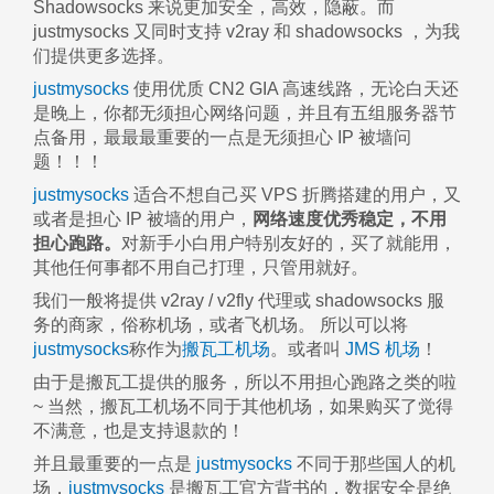
Shadowsocks 来说更加安全，高效，隐蔽。而
justmysocks 又同时支持 v2ray 和 shadowsocks ，为我
们提供更多选择。
justmysocks
使用优质 CN2 GIA 高速线路，无论白天还
是晚上，你都无须担心网络问题，并且有五组服务器节
点备用，最最最重要的一点是无须担心 IP 被墙问
题！！！
justmysocks
适合不想自己买 VPS 折腾搭建的用户，又
或者是担心 IP 被墙的用户，
网络速度优秀稳定，不用
担心跑路。
对新手小白用户特别友好的，买了就能用，
其他任何事都不用自己打理，只管用就好。
我们一般将提供 v2ray / v2fly 代理或 shadowsocks 服
务的商家，俗称机场，或者飞机场。 所以可以将
justmysocks
称作为
搬瓦工机场
。或者叫
JMS 机场
！
由于是搬瓦工提供的服务，所以不用担心跑路之类的啦
~ 当然，搬瓦工机场不同于其他机场，如果购买了觉得
不满意，也是支持退款的！
并且最重要的一点是
justmysocks
不同于那些国人的机
场，
justmysocks
是搬瓦工官方背书的，数据安全是绝